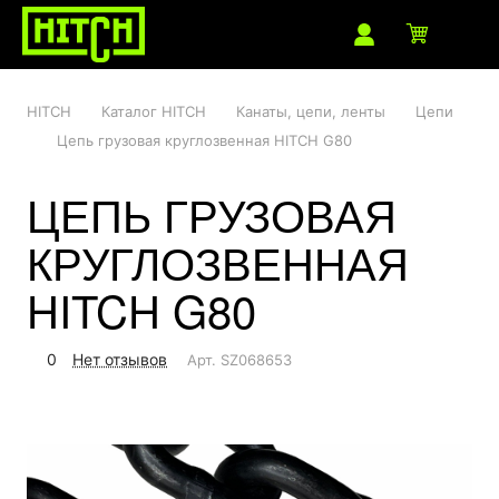
HITCH
Каталог HITCH
Канаты, цепи, ленты
Цепи
Цепь грузовая круглозвенная HITCH G80
ЦЕПЬ ГРУЗОВАЯ
КРУГЛОЗВЕННАЯ
HITCH G80
0
Нет отзывов
Арт.
SZ068653