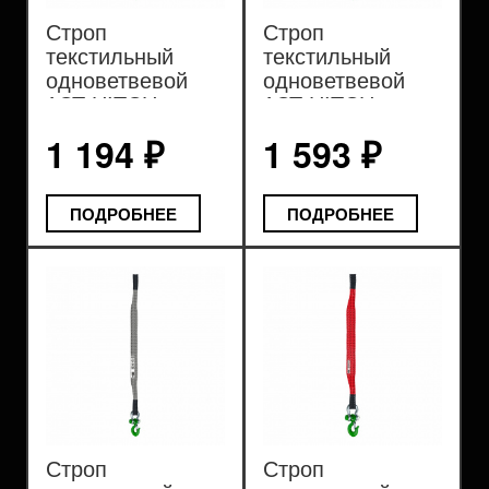
Строп
Строп
текстильный
текстильный
одноветвевой
одноветвевой
1СТ HITCH
1СТ HITCH
REGULAR WIDE
REGULAR WIDE
1 194 ₽
1 593 ₽
SF5 2т
SF5 3т
ПОДРОБНЕЕ
ПОДРОБНЕЕ
Строп
Строп