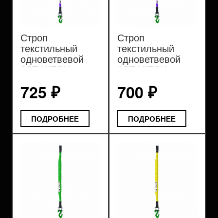
Строп
Строп
текстильный
текстильный
одноветвевой
одноветвевой
1СТ HITCH
1СТ HITCH
REGULAR WIDE
REGULAR WIDE
725 ₽
700 ₽
SF5 0,5т
SF5 1т
ПОДРОБНЕЕ
ПОДРОБНЕЕ