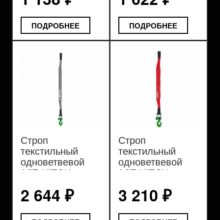
ПОДРОБНЕЕ
ПОДРОБНЕЕ
Строп
Строп
текстильный
текстильный
одноветвевой
одноветвевой
1СТ HITCH
1СТ HITCH
PROFESSIONAL
PROFESSIONAL
2 644 ₽
3 210 ₽
SF7 4т
SF7 5т