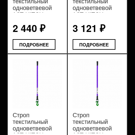
текстильный
текстильный
одноветвевой
одноветвевой
1СТ HITCH
1СТ HITCH
REGULAR WIDE
REGULAR WIDE
2 440 ₽
3 121 ₽
SF5 4т
SF5 5т
ПОДРОБНЕЕ
ПОДРОБНЕЕ
Строп
Строп
текстильный
текстильный
одноветвевой
одноветвевой