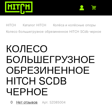
HITCH
Каталог HITCH
Колёса и колёсные опоры
Колесо большегрузное обрезиненное HITCH SCdb черное
КОЛЕСО
БОЛЬШЕГРУЗНОЕ
ОБРЕЗИНЕННОЕ
HITCH SCDB
ЧЕРНОЕ
0
Нет отзывов
Арт.
SZ085004