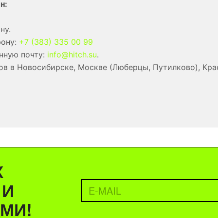
н:
ну.
фону:
+7 (383) 335 00 99
нную почту:
info@hitch.su
.
в в Новосибирске, Москве (Люберцы, Путилково), Кра
Х
 И
МИ!