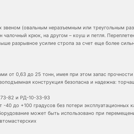
х звеном (овальным неразъемным или треугольным раз
н чалочный крюк, на другом – коуш и петля. Переплет
выше разрывное усилие стропа за счет еще более силь
ми от 0,63 до 25 тонн, имея при этом запас прочности 
узоподъемная конструкция безопасна и надежна: торч
573-82 и РД-10-33-93
 -40 до +100 градусов без потери эксплуатационных к
борудование может быть использовано при перемещени
автомастерских