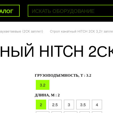
АЛОГ
вухветвевые (2СК заплет)
Строп канатный HITCH 2СК 3,2т запле
НЫЙ HITCH 2СК
ГРУЗОПОДЪЕМНОСТЬ, Т :
3.2
3.2
ДЛИНА, М :
2
2
2.5
3
3.5
4