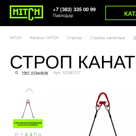
+7 (383) 335 00 99
КАТ
Павлодар
HITCH
Каталог HITCH
Стропы
Стропы канатные
Д
СТРОП КАНАТ
0
Нет отзывов
Арт.
SZ082117