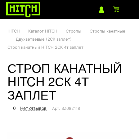
HITCH
Каталог HITCH
Стропы
Стропы канатные
Двухветвевые (2СК заплет)
Строп канатный HITCH 2СК 4т заплет
СТРОП КАНАТНЫЙ
HITCH 2СК 4Т
ЗАПЛЕТ
0
Нет отзывов
Арт.
SZ082118