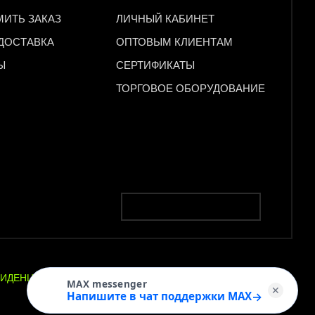
МИТЬ ЗАКАЗ
ЛИЧНЫЙ КАБИНЕТ
 ДОСТАВКА
ОПТОВЫМ КЛИЕНТАМ
Ы
СЕРТИФИКАТЫ
ТОРГОВОЕ ОБОРУДОВАНИЕ
ИДЕНЦИАЛЬНОСТЬ
ПОЛЬЗОВАТЕЛЬСКОЕ
MAX messenger
✕
СОГЛАШЕНИЕ
→
Напишите в чат поддержки MAX