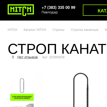
+7 (383) 335 00 99
КАТ
Павлодар
HITCH
Каталог HITCH
Стропы
Стропы канатные
К
СТРОП КАНАТ
0
Нет отзывов
Арт.
SZ080939