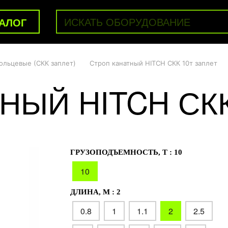
АЛОГ
ольцевые (СКК заплет)
Строп канатный HITCH СКК 10т заплет
НЫЙ HITCH СКК
ГРУЗОПОДЪЕМНОСТЬ, Т :
10
10
ДЛИНА, М :
2
0.8
1
1.1
2
2.5