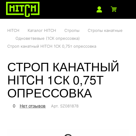
HITCH
Каталог HITCH
Стропы
Стропы канатные
Одноветвевые (1СК опрессовка)
Строп канатный HITCH 1СК 0,75т опрессовка
СТРОП КАНАТНЫЙ
HITCH 1СК 0,75Т
ОПРЕССОВКА
0
Нет отзывов
Арт.
SZ081878