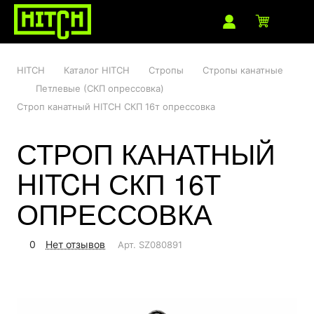
HITCH
Каталог HITCH
Стропы
Стропы канатные
Петлевые (СКП опрессовка)
Строп канатный HITCH СКП 16т опрессовка
СТРОП КАНАТНЫЙ
HITCH СКП 16Т
ОПРЕССОВКА
0
Нет отзывов
Арт.
SZ080891