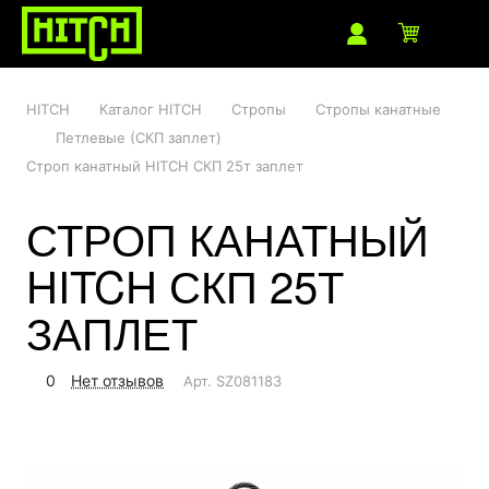
HITCH
Каталог HITCH
Стропы
Стропы канатные
Петлевые (СКП заплет)
Строп канатный HITCH СКП 25т заплет
СТРОП КАНАТНЫЙ
HITCH СКП 25Т
ЗАПЛЕТ
0
Нет отзывов
Арт.
SZ081183