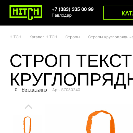
+7 (383) 335 00 99
КАТ
Павлодар
HITCH
Каталог HITCH
Стропы
Стропы круглопрядны
СТРОП ТЕКС
КРУГЛОПРЯДН
0
Нет отзывов
Арт.
SZ080240