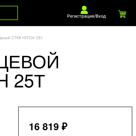
Регистрация
/
Вход
ядный СТКК HITCH 25т
ЦЕВОЙ
H 25Т
16 819 ₽