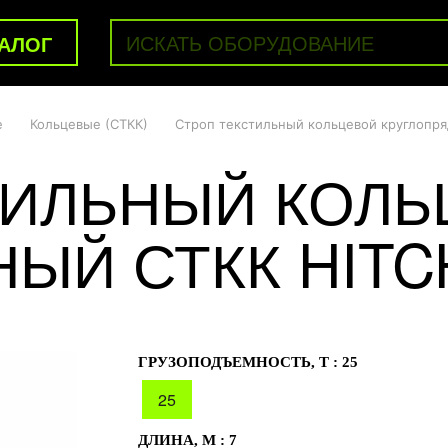
АЛОГ
е
Кольцевые (СТКК)
Строп текстильный кольцевой круглопр
ТИЛЬНЫЙ КОЛЬ
ЫЙ СТКК HITC
ГРУЗОПОДЪЕМНОСТЬ, Т :
25
25
ДЛИНА, М :
7