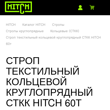
HITCH
Каталог HITCH
Стропы
Стропы круглопрядные
Кольцевые (СТКК)
Строп текстильный кольцевой круглопрядный СТКК HITCH
60т
СТРОП
ТЕКСТИЛЬНЫЙ
КОЛЬЦЕВОЙ
КРУГЛОПРЯДНЫЙ
СТКК HITCH 60Т