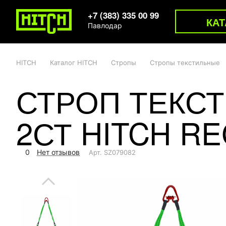
+7 (383) 335 00 99
КАТ
Павлодар
HITCH
Каталог HITCH
Стропы
Стропы текстильные
СТРОП ТЕКС
2СТ HITCH RE
0
Нет отзывов
Арт.
SZ079082