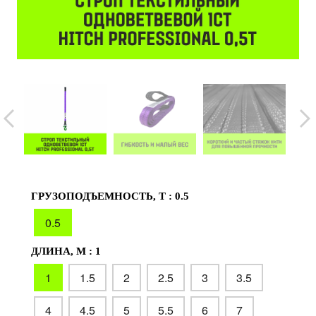
ГРУЗОПОДЪЕМНОСТЬ, Т :
0.5
0.5
ДЛИНА, М :
1
1
1.5
2
2.5
3
3.5
4
4.5
5
5.5
6
7