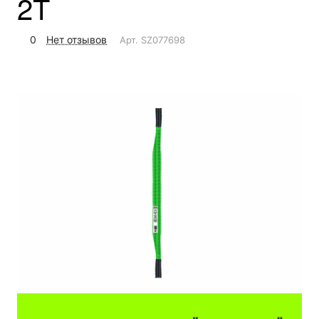
2Т
0
Нет отзывов
Арт.
SZ077698