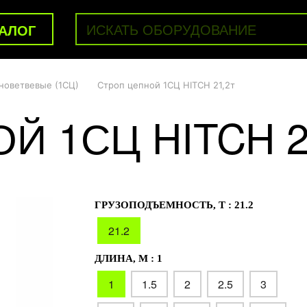
АЛОГ
новетвевые (1СЦ)
Строп цепной 1СЦ HITCH 21,2т
Й 1СЦ HITCH 2
ГРУЗОПОДЪЕМНОСТЬ, Т :
21.2
21.2
ДЛИНА, М :
1
1
1.5
2
2.5
3