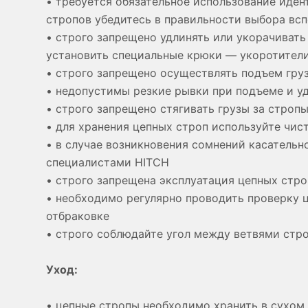
• требуется обязательное использование иде
стропов убедитесь в правильности выбора всп
• строго запрещено удлинять или укорачивать
установить специальные крюки — укоротител
• строго запрещено осуществлять подъем груз
• недопустимы резкие рывки при подъеме и у
• строго запрещено стягивать грузы за строп
• для хранения цепных строп используйте чис
• в случае возникновения сомнений касательн
специалистами HITCH
• строго запрещена эксплуатация цепных стр
• необходимо регулярно проводить проверку ц
отбраковке
• строго соблюдайте угол между ветвями стр
Уход:
• цепные стропы необходимо хранить в сухом