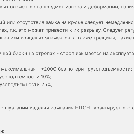
евых элементов на предмет износа и деформации, нал
ий или отсутствия замка на крюке следует немедленно
пах, т.к. это может привести к их разрыву. Следует ре
ньев или концевых элементов, а также трещины, таки
ной бирки на стропах - строп изымается из эксплуат
 максимальная – +200С без потери грузоподъемности;
рузоподъемности 10%;
рузоподъемности 25%,
ксплуатации изделия компания HITCH гарантирует его
н: