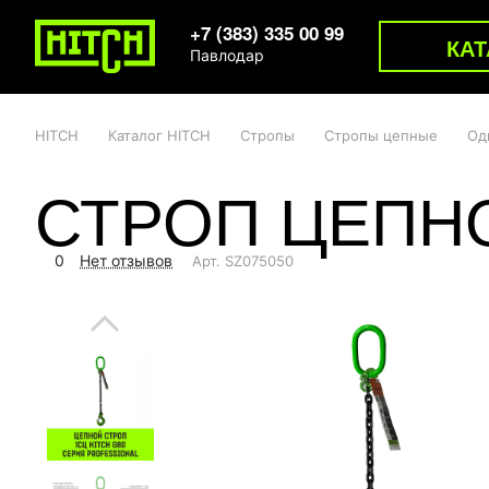
+7 (383) 335 00 99
КАТ
Павлодар
HITCH
Каталог HITCH
Стропы
Стропы цепные
Од
СТРОП ЦЕПНО
0
Нет отзывов
Арт.
SZ075050