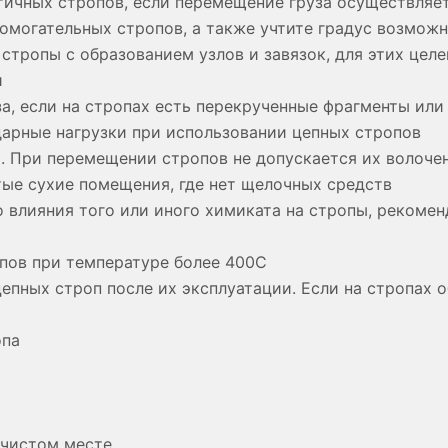
нтичных стропов, если перемещение груза осуществляе
омогательных стропов, а также учтите градус возможн
 стропы с образованием узлов и завязок, для этих цел
и
а, если на стропах есть перекрученные фрагменты или
дарные нагрузки при использовании цепных стропов
ы. При перемещении стропов не допускается их волоче
тые сухие помещения, где нет щелочных средств
о влияния того или иного химиката на стропы, рекоме
опов при температуре более 400С
епных строп после их эксплуатации. Если на стропах
опа
 чистом месте