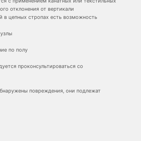
тся с применением канатных или текстильных
ого отклонения от вертикали
ей в цепных стропах есть возможность
 узлы
ние по полу
ндуется проконсультироваться со
 обнаружены повреждения, они подлежат