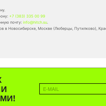
ну.
фону:
+7 (383) 335 00 99
нную почту:
info@hitch.su
.
в в Новосибирске, Москве (Люберцы, Путилково), Кра
Х
 И
МИ!