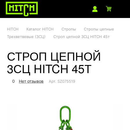
HITCH
Каталог HITCH
Стропы
Стропы цепные
Трехветвевые (3СЦ)
Строп цепной 3СЦ HITCH 45т
СТРОП ЦЕПНОЙ
3СЦ HITCH 45Т
0
Нет отзывов
Арт.
SZ075519