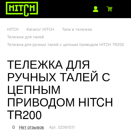
HITCH
Каталог HITCH
Тали и тележки
Тележки для талей
Тележка для ручных талей с цепным приводом HITCH TR200
ТЕЛЕЖКА ДЛЯ
РУЧНЫХ ТАЛЕЙ С
ЦЕПНЫМ
ПРИВОДОМ HITCH
TR200
0
Нет отзывов
Арт.
SZ061011