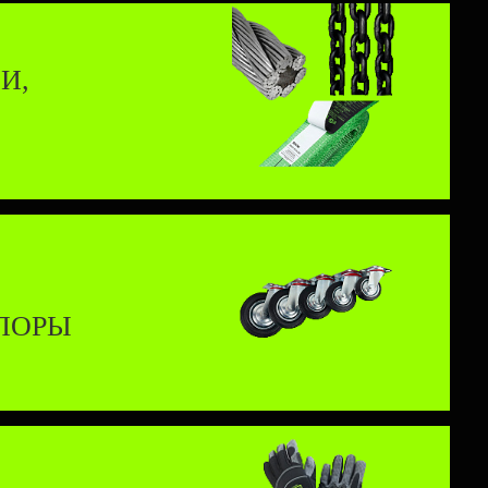
И,
ПОРЫ