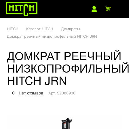
HITCH
Каталог HITCH
Домкраты
Домкрат реечный низкопрофильный HITCH JRN
ДОМКРАТ РЕЕЧНЫЙ
НИЗКОПРОФИЛЬНЫ
HITCH JRN
0
Нет отзывов
Арт.
SZ086930