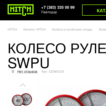
+7 (383) 335 00 99
КАТ
Павлодар
HITCH
Каталог HITCH
Колёса и колёсные опоры
Коле
КОЛЕСО РУЛЕ
SWPU
0
Нет отзывов
Арт.
SZ085024