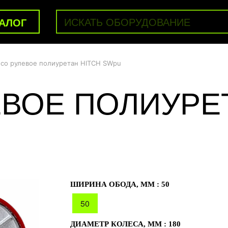
АЛОГ
со рулевое полиуретан HITCH SWpu
ВОЕ ПОЛИУРЕТ
ШИРИНА ОБОДА, ММ :
50
50
ДИАМЕТР КОЛЕСА, ММ :
180