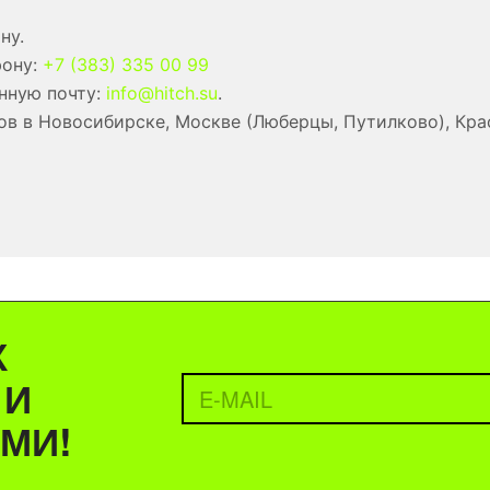
ну.
фону:
+7 (383) 335 00 99
нную почту:
info@hitch.su
.
в в Новосибирске, Москве (Люберцы, Путилково), Кра
Х
 И
МИ!