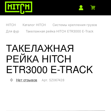
HITCH
Каталог HITCH
Системы крепления грузов
Для фур
Такелажная рейка HITCH ETR3000 E-Track
ТАКЕЛАЖНАЯ
РЕЙКА HITCH
ETR3000 E-TRACK
0
Нет отзывов
Арт.
SZ067428