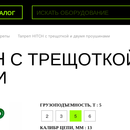
АЛОГ
лрепы
Талреп HITCH с трещоткой и двумя проушинами
H С ТРЕЩОТКО
И
ГРУЗОПОДЪЕМНОСТЬ, Т :
5
2
3
5
6
КАЛИБР ЦЕПИ, ММ :
13