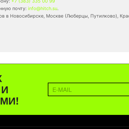
фону:
+7 (383) 335 00 99
нную почту:
info@hitch.su
.
в в Новосибирске, Москве (Люберцы, Путилково), Кра
Х
 И
МИ!