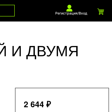
Регистрация
/
Вход
Й И ДВУМЯ
2 644 ₽