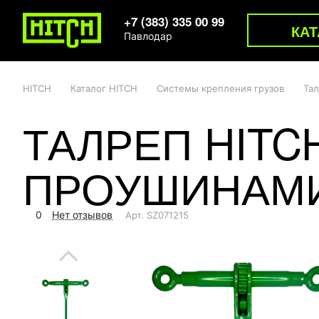
+7 (383) 335 00 99
КАТ
Павлодар
HITCH
Каталог HITCH
Системы крепления грузов
Та
ТАЛРЕП HITC
ПРОУШИНАМ
0
Нет отзывов
Арт.
SZ071215